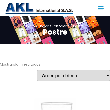
Inicio
/
Hogar
/
Cristaleria
/ Postre
Postre
Mostrando 11 resultados