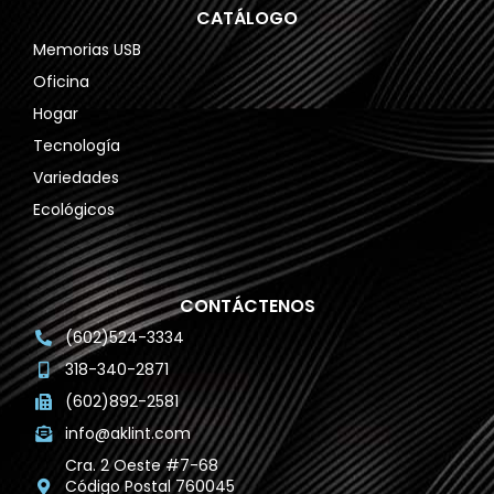
CATÁLOGO
Memorias USB
Oficina
Hogar
Tecnología
Variedades
Ecológicos
CONTÁCTENOS
(602)524-3334
318-340-2871
(602)892-2581
info@aklint.com
Cra. 2 Oeste #7-68
Código Postal 760045