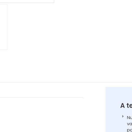
A t
Nu
va
po