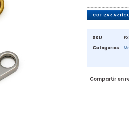
COTIZAR ARTÍC
SKU
F3
Categories
Me
Compartir en r