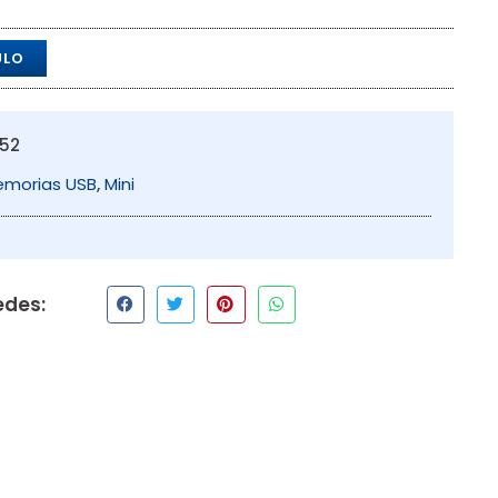
ULO
52
morias USB
,
Mini
edes: