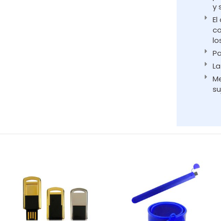
y 
El
co
lo
Pa
La
Me
su