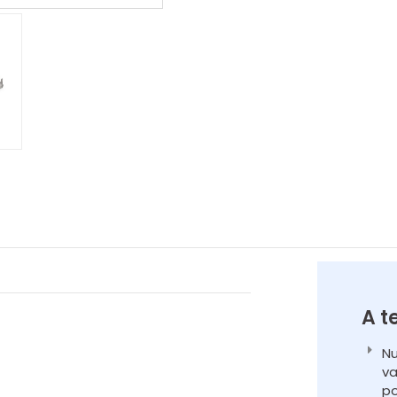
A t
Nu
va
po