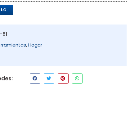
ULO
-81
rramientas
,
Hogar
edes: