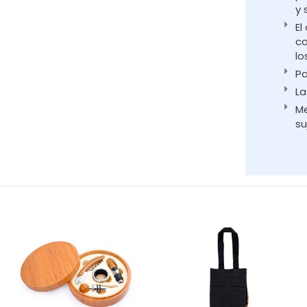
y 
El
co
lo
Pa
La
Me
su