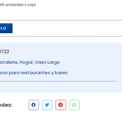
8 unidades x caja
ULO
0722
istaleria
,
Hogar
,
Vaso Largo
sos para restaurantes y bares
edes: