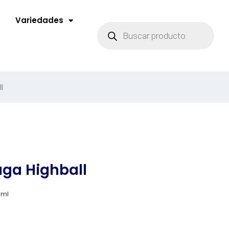
Variedades
l
ga Highball
 ml