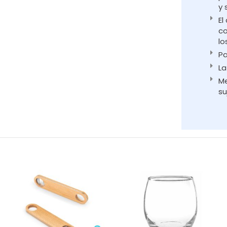
y 
El
co
lo
Pa
La
Me
su