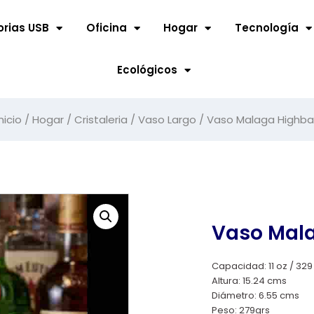
rias USB
Oficina
Hogar
Tecnología
Ecológicos
Inicio
/
Hogar
/
Cristaleria
/
Vaso Largo
/ Vaso Malaga Highbal
Vaso Mala
Capacidad: 11 oz / 329
Altura: 15.24 cms
Diámetro: 6.55 cms
Peso: 279grs