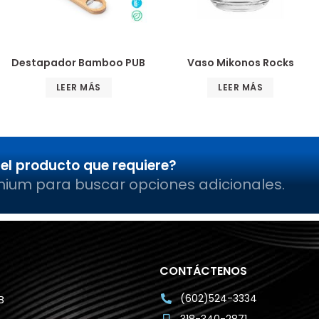
Destapador Bamboo PUB
Vaso Mikonos Rocks
LEER MÁS
LEER MÁS
el producto que requiere?
mium para buscar opciones adicionales.
CONTÁCTENOS
(602)524-3334
B
318-340-2871