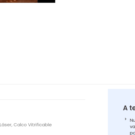
A t
Nu
áser, Calco Vitrificable
va
po