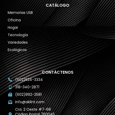
CATÁLOGO
Memorias USB
Oficina
Hogar
Tecnología
Variedades
Ecológicos
CONTÁCTENOS
(602)524-3334
318-340-2871
(602)892-2581
info@aklint.com
Cra. 2 Oeste #7-68
Código Postal 760045