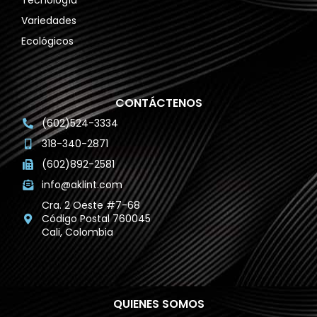
Tecnología
Variedades
Ecológicos
CONTÁCTENOS
(602)524-3334
318-340-2871
(602)892-2581
info@aklint.com
Cra. 2 Oeste #7-68
Código Postal 760045
Cali, Colombia
QUIENES SOMOS