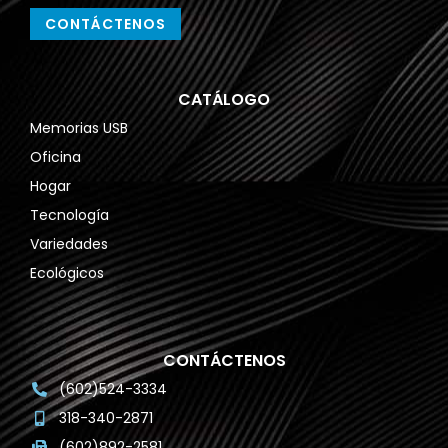
CONTÁCTENOS
CATÁLOGO
Memorias USB
Oficina
Hogar
Tecnología
Variedades
Ecológicos
CONTÁCTENOS
(602)524-3334
318-340-2871
(602)892-2581